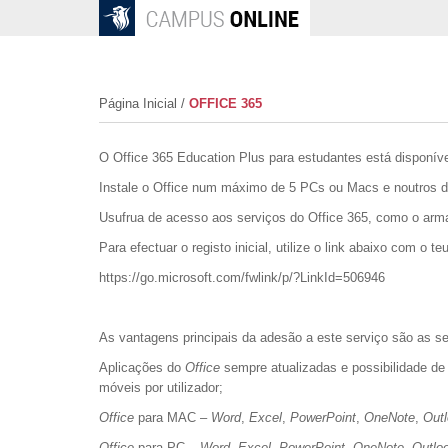
Página Inicial
/
OFFICE 365
O Office 365 Education Plus para estudantes está disponív
Instale o Office num máximo de 5 PCs ou Macs e noutros di
Usufrua de acesso aos serviços do Office 365, como o ar
Para efectuar o registo inicial, utilize o link abaixo com o
https://go.microsoft.com/fwlink/p/?LinkId=506946
As vantagens principais da adesão a este serviço são as se
Aplicações do
Office
sempre atualizadas e possibilidade de
móveis por utilizador;
Office
para MAC –
Word
,
Excel
,
PowerPoint
,
OneNote
,
Out
Office
para PC –
Word
,
Excel
,
PowerPoint
,
OneNote
,
Outlo