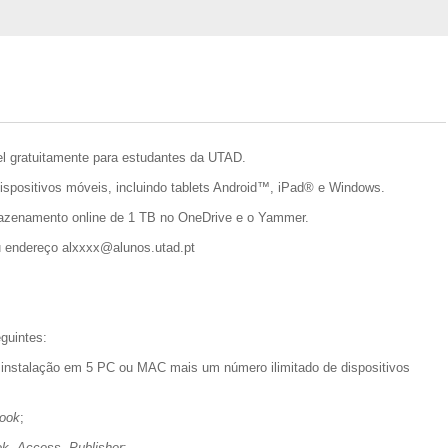
el gratuitamente para estudantes da UTAD.
spositivos móveis, incluindo tablets Android™, iPad® e Windows.
mazenamento online de 1 TB no OneDrive e o Yammer.
 teu endereço alxxxx@alunos.utad.pt
guintes:
 instalação em 5 PC ou MAC mais um número ilimitado de dispositivos
look
;
ok
,
Access
,
Publisher
;