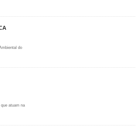
CA
 Ambiental do
a que atuam na