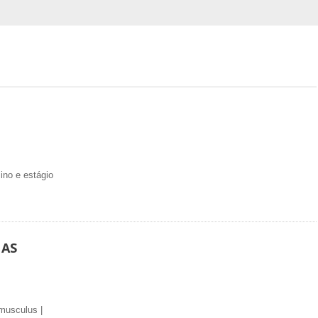
ino e estágio
 AS
musculus |